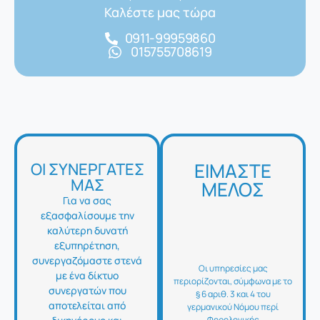
Καλέστε μας τώρα
0911-99959860
015755708619
ΕΙΜΑΣΤΕ
ΟΙ ΣΥΝΕΡΓΑΤΕΣ
ΜΑΣ
ΜΕΛΟΣ
Για να σας
εξασφαλίσουμε την
καλύτερη δυνατή
εξυπηρέτηση,
συνεργαζόμαστε στενά
Οι υπηρεσίες μας
με ένα δίκτυο
περιορίζονται, σύμφωνα με το
συνεργατών που
§ 6 αριθ. 3 και 4 του
αποτελείται από
γερμανικού Νόμου περί
Φορολογικής