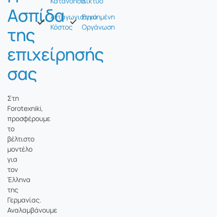
Κατανόηση
Δίκτυο
Ασπίδα
Ανταγωνιστικό
Εγγυημένη
Κόστος
Οργάνωση
της
επιχείρησής
σας
Στη
Forotexniki,
προσφέρουμε
το
βέλτιστο
μοντέλο
για
τον
Έλληνα
της
Γερμανίας.
Αναλαμβάνουμε