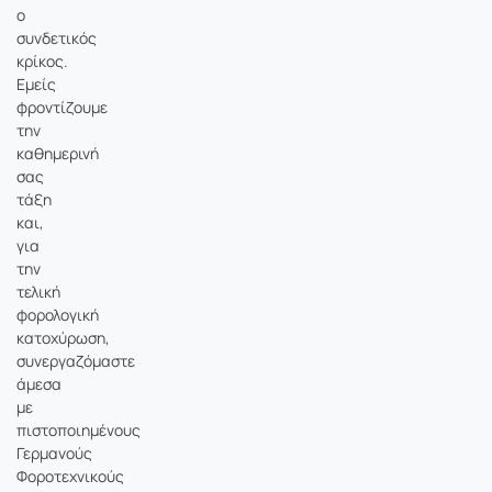
ο
συνδετικός
κρίκος.
Εμείς
φροντίζουμε
την
καθημερινή
σας
τάξη
και,
για
την
τελική
φορολογική
κατοχύρωση,
συνεργαζόμαστε
άμεσα
με
πιστοποιημένους
Γερμανούς
Φοροτεχνικούς