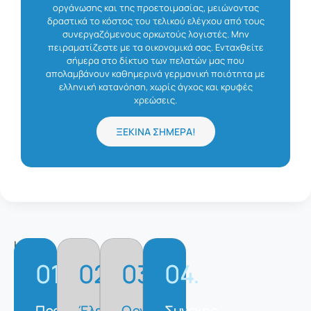
οργάνωσης και της προετοιμασίας, μειώνοντας
δραστικά το κόστος του τελικού ελέγχου από τους
συνεργαζόμενους ορκωτούς λογιστές. Μην
πειραματίζεστε με τα οικονομικά σας. Ενταχθείτε
σήμερα στο δίκτυο των πελατών μας που
απολαμβάνουν καθημερινά γερμανική ποιότητα με
ελληνική κατανόηση, χωρίς άγχος και κρυφές
χρεώσεις.
ΞΕΚΙΝΑ ΣΗΜΕΡΑ!
Η
διαδικασία
01.
02.
03.
04.
συνεργασίας
μας
Προσωπική
Έλεγχος
Οργάνωση
Συνεχής