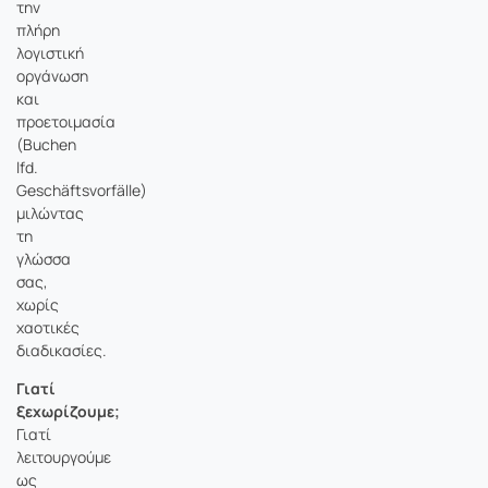
την
πλήρη
λογιστική
οργάνωση
και
προετοιμασία
(Buchen
lfd.
Geschäftsvorfälle)
μιλώντας
τη
γλώσσα
σας,
χωρίς
χαοτικές
διαδικασίες.
Γιατί
ξεχωρίζουμε;
Γιατί
λειτουργούμε
ως