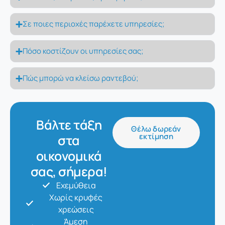
Σε ποιες περιοχές παρέχετε υπηρεσίες;
Πόσο κοστίζουν οι υπηρεσίες σας;
Πώς μπορώ να κλείσω ραντεβού;
Βάλτε τάξη
Θέλω δωρεάν
εκτίμηση
στα
οικονομικά
σας, σήμερα!
Εχεμύθεια
Χωρίς κρυφές
χρεώσεις
Άμεση