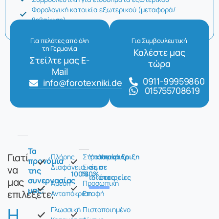
Φορολογική κατοικία εξωτερικού (μεταφορά/
βεβαίωση)
Για πελάτες από όλη
Για Συμβουλευτική
τη Γερμανία
Καλέστε μας
Στείλτε μας E-
τώρα
Mail
0911-99959860
info@forotexniki.de
015755708619
Τα
Γιατί
Πλήρης
Στρατηγική
Υποστήριξη
Υποστήριξη
προνόμια
Διαφάνεια
Σκέψη
σε
σε
να
της
100%
100%
ιδιώτες
εταιρείες
συνεργασίας
μας
Άμεση
Προσωπική
μας:
επιλέξετε;
Ανταπόκριση
Επαφή
Η
Γλωσσική
Πιστοποιημένο