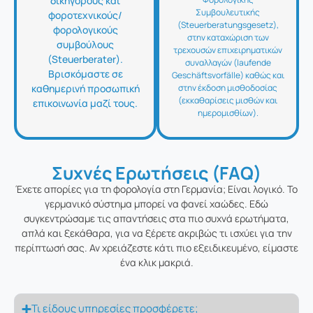
δικηγόρους και
Συμβουλευτικής
φοροτεχνικούς/
(Steuerberatungsgesetz),
φορολογικούς
στην καταχώριση των
συμβούλους
τρεχουσών επιχειρηματικών
(Steuerberater).
συναλλαγών (laufende
Βρισκόμαστε σε
Geschäftsvorfälle) καθώς και
καθημερινή προσωπική
στην έκδοση μισθοδοσίας
(εκκαθαρίσεις μισθών και
επικοινωνία μαζί τους.
ημερομισθίων).
Συχνές Ερωτήσεις (FAQ)
Έχετε απορίες για τη φορολογία στη Γερμανία; Είναι λογικό. Το
γερμανικό σύστημα μπορεί να φανεί χαώδες. Εδώ
συγκεντρώσαμε τις απαντήσεις στα πιο συχνά ερωτήματα,
απλά και ξεκάθαρα, για να ξέρετε ακριβώς τι ισχύει για την
περίπτωσή σας. Αν χρειάζεστε κάτι πιο εξειδικευμένο, είμαστε
ένα κλικ μακριά.
Τι είδους υπηρεσίες προσφέρετε;