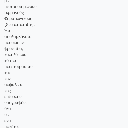
με
πιστοποιημένους
Γερμανούς
Φοροτεχνικούς
(Steuerberater).
Έτσι,
απολαμβάνετε
προσωπική
φροντίδα,
χαμηλότερο
κόστος
προετοιμασίας
και
την
ασφάλεια
της
επίσημης
υπογραφής,
όλα
σε
ένα
πακέτο.