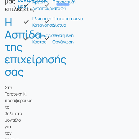
συνεργασίας
μας
Άμεση
Προσωπική
μας:
επιλέξετε;
Ανταπόκριση
Επαφή
Η
Γλωσσική
Πιστοποιημένο
Κατανόηση
Δίκτυο
Ασπίδα
Ανταγωνιστικό
Εγγυημένη
Κόστος
Οργάνωση
της
επιχείρησής
σας
Στη
Forotexniki,
προσφέρουμε
το
βέλτιστο
μοντέλο
για
τον